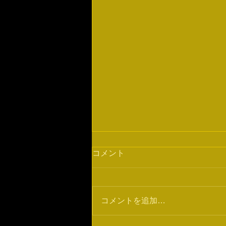
ジム移転のお知らせ
コメント
5月17日にクロスポイント・パラ
エストラ拝島は移転することにな
りました。 新しい住所は 東京都
コメントを追加…
福生市熊川1396-2熊川ビル5Fと
なります。 よろしくお願い致し