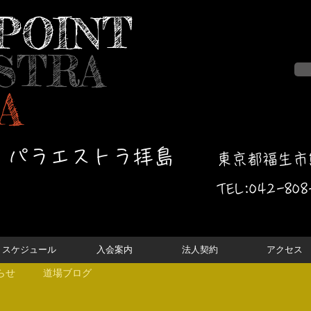
POINT
STRA
A
・パラエストラ拝島
東京都福生市熊
TEL:042-
808
スケジュール
入会案内
法人契約
アクセス
らせ
道場ブログ