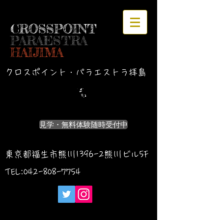
CROSSPOINT
PARAESTRA
HAIJIMA
クロスポイント・パラエストラ拝島
見学・無料体験随時受付中
東京都福生市熊川1396-2熊川ビル5F
TEL:042-
808-7754