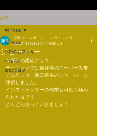
記事
All Posts
拝島 クロスポイント・パラエストラ
All Posts
2022年1月21日
読了時間: 1分
ジョーバー
休館のお知らせ
火曜日の柔術クラス。
お知らせ
テクニックでは吉祥寺のスーパー黒帯
道場ブログ
であるジョー樋口選手のジョーバーを
練習しました。
インストラクターの橋本も何度も極め
られた技です。
どんどん使っていきましょう！