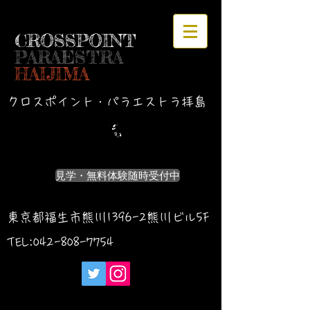
CROSSPOINT
PARAESTRA
HAIJIMA
クロスポイント・パラエストラ拝島
見学・無料体験随時受付中
東京都福生市熊川1396-2熊川ビル5F
TEL:042-
808-7754