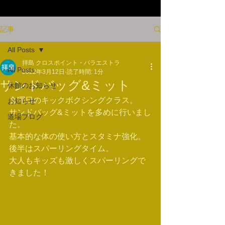
記事
All Posts
拝島 クロスポイント・パラエストラ
All Posts
2022年3月12日
読了時間: 1分
サンドバッグ&ミット
休館のお知らせ
金曜日のキックボクシングクラス。
お知らせ
サンドバッグ&ミットを多めに行いまし
道場ブログ
た。
基本的な体の使い方とスタミナ強化。
後半はスパーリングタイム。
大人もキッズも激しくスパーリングで
きました！