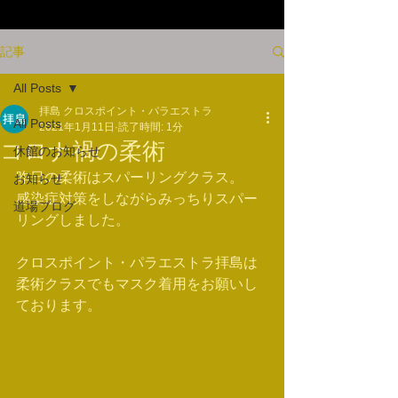
記事
All Posts
拝島 クロスポイント・パラエストラ
All Posts
2021年1月11日
読了時間: 1分
コロナ禍の柔術
休館のお知らせ
昨日の柔術はスパーリングクラス。
お知らせ
感染症対策をしながらみっちりスパー
道場ブログ
リングしました。
クロスポイント・パラエストラ拝島は
柔術クラスでもマスク着用をお願いし
ております。