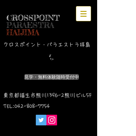
CROSSPOINT
PARAESTRA
HAIJIMA
クロスポイント・パラエストラ拝島
見学・無料体験随時受付中
東京都福生市熊川1396-2熊川ビル5F
TEL:042-
808-7754