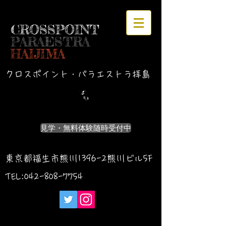
CROSSPOINT
PARAESTRA
HAIJIMA
クロスポイント・パラエストラ拝島
見学・無料体験随時受付中
東京都福生市熊川1396-2熊川ビル5F
TEL:042-
808-7754