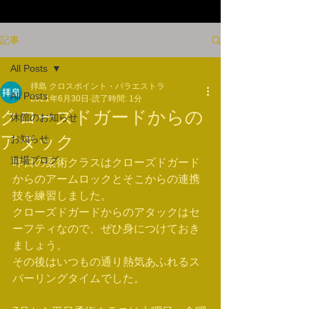
記事
All Posts
拝島 クロスポイント・パラエストラ
All Posts
2021年6月30日
読了時間: 1分
クローズドガードからの
休館のお知らせ
アタック
お知らせ
道場ブログ
昨日の柔術クラスはクローズドガード
からのアームロックとそこからの連携
技を練習しました。
クローズドガードからのアタックはセ
ーフティなので、ぜひ身につけておき
ましょう。
その後はいつもの通り熱気あふれるス
パーリングタイムでした。