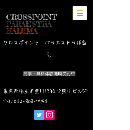
CROSSPOINT
PARAESTRA
HAIJIMA
クロスポイント・パラエストラ拝島
見学・無料体験随時受付中
東京都福生市熊川1396-2熊川ビル5F
TEL:042-
808-7754