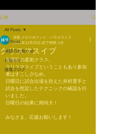
記事
All Posts
拝島 クロスポイント・パラエストラ
All Posts
2021年12月25日
読了時間: 1分
クリスマスイブ
休館のお知らせ
金曜日の柔術クラス。
お知らせ
クリスマスイブということもあり参加
道場ブログ
者はすこし少なめ。
日曜日に試合出場を控えた井村選手と
試合を想定したテクニックの確認を行
いました。
日曜日の結果に期待大！
みなさま、応援お願いします！