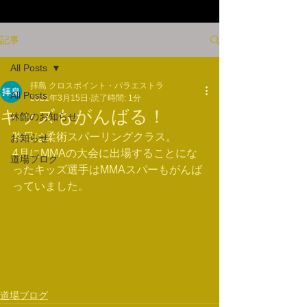
記事
All Posts
拝島 クロスポイント・パラエストラ
All Posts
2021年3月15日
読了時間: 1分
キッズもがんばる！
休館のお知らせ
昨日は柔術スパーリングクラス。
お知らせ
4月にMMAの大会に出場することにな
道場ブログ
ったキッズ選手はMMAスパーもがんば
っていました。
道場ブログ