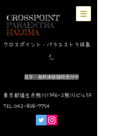
CROSSPOINT
PARAESTRA
HAIJIMA
クロスポイント・パラエストラ拝島
見学・無料体験随時受付中
東京都福生市熊川1396-2熊川ビル5F
TEL:042-
808-7754