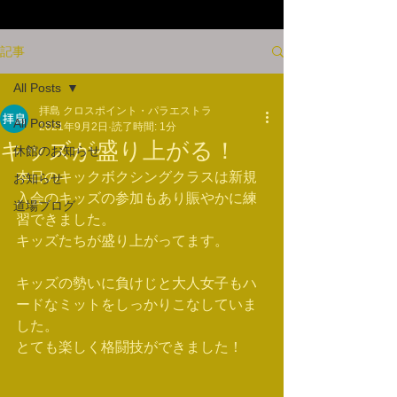
記事
All Posts
拝島 クロスポイント・パラエストラ
All Posts
2021年9月2日
読了時間: 1分
キッズが盛り上がる！
休館のお知らせ
本日のキックボクシングクラスは新規
お知らせ
入会のキッズの参加もあり賑やかに練
道場ブログ
習できました。
キッズたちが盛り上がってます。
キッズの勢いに負けじと大人女子もハ
ードなミットをしっかりこなしていま
した。
とても楽しく格闘技ができました！