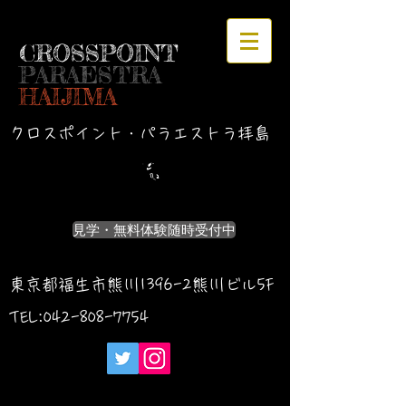
CROSSPOINT
PARAESTRA
HAIJIMA
クロスポイント・パラエストラ拝島
見学・無料体験随時受付中
東京都福生市熊川1396-2熊川ビル5F
TEL:042-
808-7754