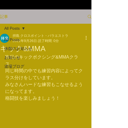
記事
All Posts
拝島 クロスポイント・パラエストラ
All Posts
2021年9月26日
読了時間: 0分
キック&MMA
休館のお知らせ
昨日のキックボクシング&MMAクラ
お知らせ
ス。
道場ブログ
同じ時間の中でも練習内容によってク
ラス分けをしています。
みなさんハードな練習もこなせるよう
になってます。
格闘技を楽しみましょう！