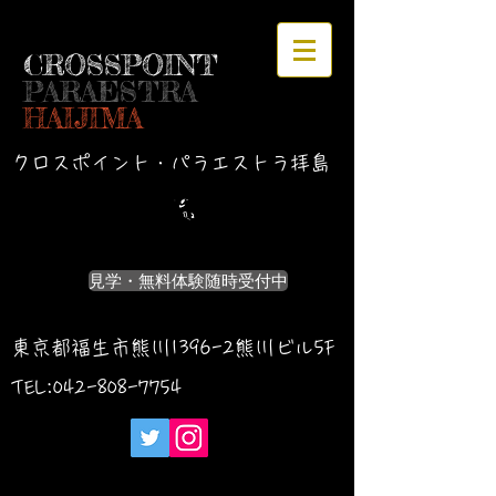
CROSSPOINT
PARAESTRA
HAIJIMA
クロスポイント・パラエストラ拝島
見学・無料体験随時受付中
東京都福生市熊川1396-2熊川ビル5F
TEL:042-
808-7754