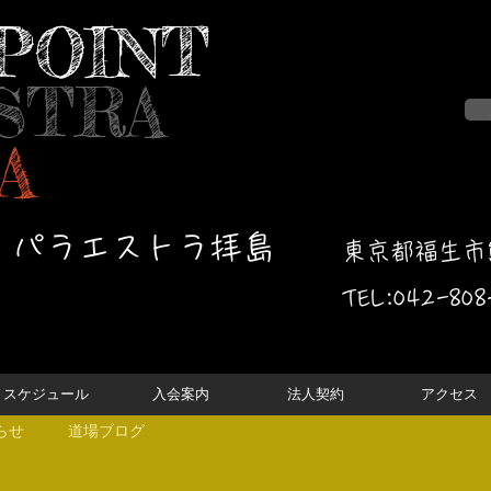
POINT
STRA
A
・パラエストラ拝島
東京都福生市熊
TEL:042-
808
スケジュール
入会案内
法人契約
アクセス
らせ
道場ブログ