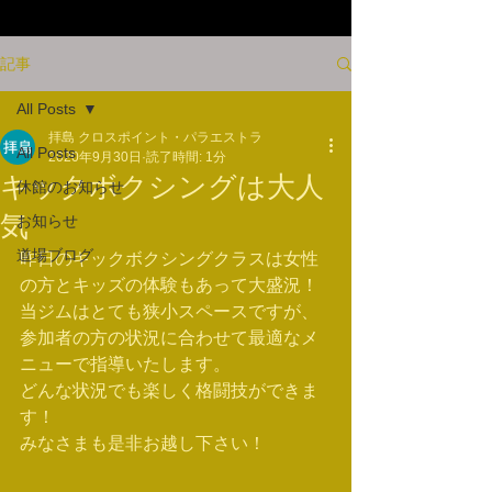
記事
All Posts
拝島 クロスポイント・パラエストラ
All Posts
2020年9月30日
読了時間: 1分
キックボクシングは大人
休館のお知らせ
気
お知らせ
道場ブログ
昨日のキックボクシングクラスは女性
の方とキッズの体験もあって大盛況！
当ジムはとても狭小スペースですが、
参加者の方の状況に合わせて最適なメ
ニューで指導いたします。
どんな状況でも楽しく格闘技ができま
す！
みなさまも是非お越し下さい！