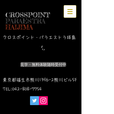
CROSSPOINT
PARAESTRA
HAIJIMA
クロスポイント・パラエストラ拝島
見学・無料体験随時受付中
東京都福生市熊川1396-2熊川ビル5F
TEL:042-
808-7754