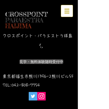
CROSSPOINT
PARAESTRA
HAIJIMA
クロスポイント・パラエストラ拝島
見学・無料体験随時受付中
東京都福生市熊川1396-2熊川ビル5F
TEL:042-
808-7754