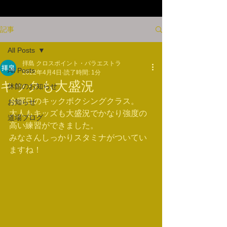
記事
All Posts
拝島 クロスポイント・パラエストラ
All Posts
2022年4月4日
読了時間: 1分
キックも大盛況
休館のお知らせ
金曜日のキックボクシングクラス。
お知らせ
大人もキッズも大盛況でかなり強度の
道場ブログ
高い練習ができました。
みなさんしっかりスタミナがついてい
ますね！