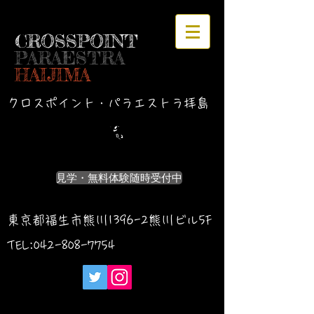
CROSSPOINT
PARAESTRA
HAIJIMA
クロスポイント・パラエストラ拝島
見学・無料体験随時受付中
東京都福生市熊川1396-2熊川ビル5F
TEL:042-
808-7754