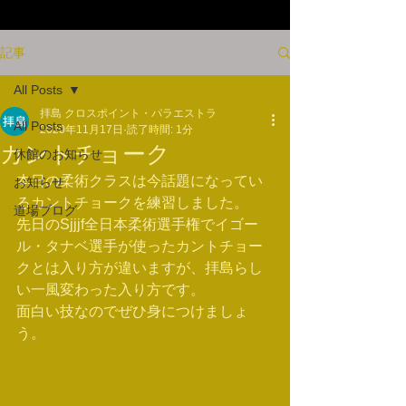
記事
All Posts
拝島 クロスポイント・パラエストラ
All Posts
2020年11月17日
読了時間: 1分
カントチョーク
休館のお知らせ
本日の柔術クラスは今話題になってい
お知らせ
るカントチョークを練習しました。
道場ブログ
先日のSjjjf全日本柔術選手権でイゴー
ル・タナベ選手が使ったカントチョー
クとは入り方が違いますが、拝島らし
い一風変わった入り方です。
面白い技なのでぜひ身につけましょ
う。