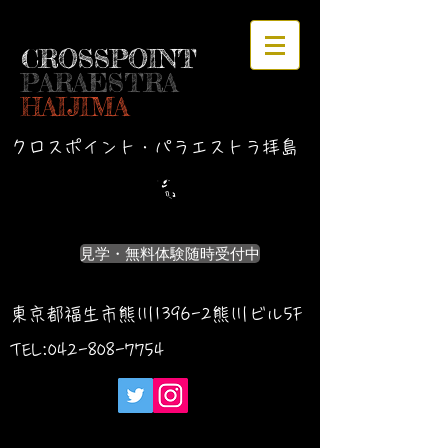
CROSSPOINT
PARAESTRA
HAIJIMA
クロスポイント・パラエストラ拝島
見学・無料体験随時受付中
東京都福生市熊川1396-2熊川ビル5F
TEL:042-
808-7754