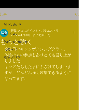
記事
All Posts
拝島 クロスポイント・パラエストラ
All Posts
2022年1月30日
読了時間: 1分
もっと強く
休館のお知らせ
金曜日のキックボクシングクラス。
お知らせ
体験の方の参加もありとても盛り上が
道場ブログ
りました。
キッズたちもたまにふざけてしまいま
すが、どんどん強く攻撃できるように
なってます。