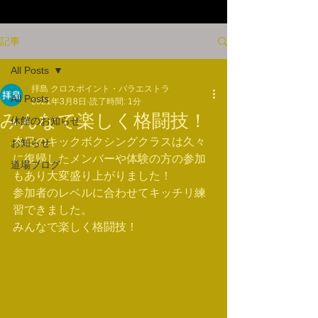
記事
All Posts
拝島 クロスポイント・パラエストラ
All Posts
2021年3月8日
読了時間: 1分
みんなで楽しく格闘技！
休館のお知らせ
本日のキックボクシングクラスは久々
お知らせ
に復帰したメンバーや体験の方の参加
道場ブログ
もあり大変盛り上がりました！
参加者のレベルに合わせてキッチリ練
習できました。
みんなで楽しく格闘技！