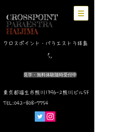
CROSSPOINT
PARAESTRA
HAIJIMA
クロスポイント・パラエストラ拝島
見学・無料体験随時受付中
東京都福生市熊川1396-2熊川ビル5F
TEL:042-
808-7754