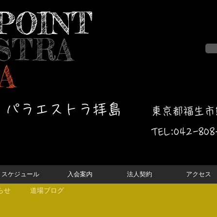
POINT
STRA
A
・パラエストラ拝島
東京都福生市熊
TEL:042-
808
スケジュール
入会案内
法人契約
アクセス
らせ
道場ブログ