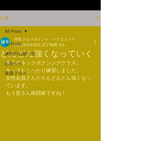
記事
All Posts
拝島 クロスポイント・パラエストラ
All Posts
2021年9月30日
読了時間: 0分
どんどん強くなっていく
休館のお知らせ
本日のキックボクシングクラス。
お知らせ
キッズもしっかり練習しました。
道場ブログ
女性会員さんたちもどんどん強くなっ
ています。
もう皆さん格闘家ですね！