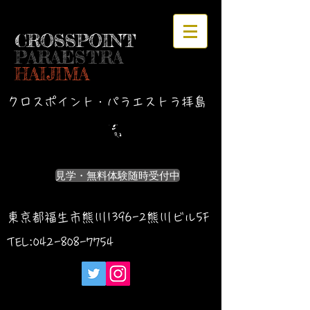
CROSSPOINT
PARAESTRA
HAIJIMA
クロスポイント・パラエストラ拝島
見学・無料体験随時受付中
東京都福生市熊川1396-2熊川ビル5F
TEL:042-
808-7754