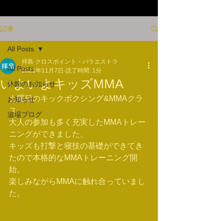
記事
All Posts
拝島 クロスポイント・パラエストラ
All Posts
2021年11月7日
読了時間: 1分
いよいよキッズMMA
休館のお知らせ
土曜日のキックボクシング&MMAクラ
お知らせ
ス。
道場ブログ
大人の参加も多く充実したMMAトレー
ニングができました。
キッズも打撃と寝技の基礎ができてき
たので本格的なMMAトレーニング開
始。
楽しみながらMMAに触れ合っていまし
た。