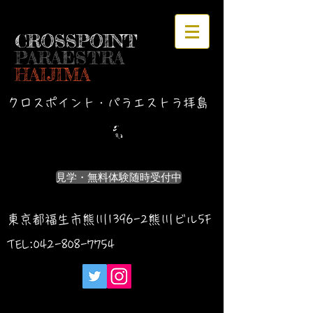
CROSSPOINT
PARAESTRA
HAIJIMA
クロスポイント・パラエストラ拝島
見学・無料体験随時受付中
東京都福生市熊川1396-2熊川ビル5F
TEL:042-
808-7754